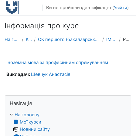
Перейти до головного вмісту
Ви не пройшли ідентифікацію (
Увійти
)
Інформація про курс
На головну
Курси
ОК першого (бакалаврського) рівня вищої освіти
ІМПС_АВ
Резюме
Іноземна мова за професійним спрямуванням
Викладач:
Шевчук Анастасія
Пропустити Навігація
Навігація
На головну
Мої курси
Новини сайту