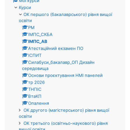
Мої курси
Курси
ОК першого (бакалаврського) рівня вищої
освіти
PM
ІМПС_СКБА
ІМПС_АВ
Атестаційний екзамен ПО
ІСПИТ
Силабуси_бакалавр_ОП Дизайн
середовища
Основи проєктування HMI панелей
тр 2026
ТНПІС
ВтаКП
Опалення
ОК другого (магістерського) рівня вищої
освіти
ОК третього (освітньо-наукового) рівня
вищої освіти