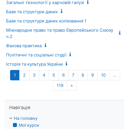
Загальні технології у харчовій галузі
Бази та структури даних
Бази та структури даних копіювання 1
Міжнародне право та право Європейського Союзу
ч.2
Фахова практика
Політичні та соціальні студії
Історія та культура України
(поточний)
1
2
3
4
5
6
7
8
9
10
…
Наступна сторінка
119
»
Пропустити Навігація
Навігація
На головну
Мої курси