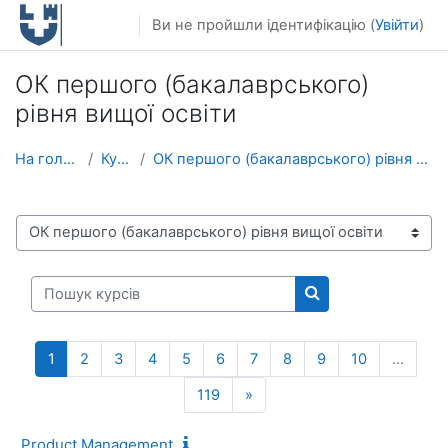
Перейти до головного вмісту
Ви не пройшли ідентифікацію (
Увійти
)
ОК першого (бакалаврського)
рівня вищої освіти
На головну
Курси
ОК першого (бакалаврського) рівня вищої освіти
Категорії курсів
Пошук курсів
Пошук курсів
(поточний)
1
2
3
4
5
6
7
8
9
10
…
Наступна сторінка
119
»
Product Management