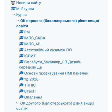
Новини сайту
Мої курси
Курси
ОК першого (бакалаврського) рівня вищої
освіти
PM
ІМПС_СКБА
ІМПС_АВ
Атестаційний екзамен ПО
ІСПИТ
Силабуси_бакалавр_ОП Дизайн
середовища
Основи проєктування HMI панелей
тр 2026
ТНПІС
ВтаКП
Опалення
ОК другого (магістерського) рівня вищої
освіти