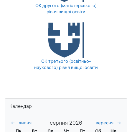
ОК другого (магістерського)
рівня вищої освіти
ОК третього (освітньо-
наукового) рівня вищої освіти
Пропустити Календар
Календар
серпня 2026
←
липня
вересня
→
Понеділок
Вівторок
Середа
Четвер
П'ятниця
Субота
Неділя
Пн
Вт
Ср
Чт
Пт
Сб
Нд