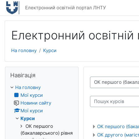
Перейти до головного вмісту
Електронний освітній портал ЛНТУ
Електронний освітній
На головну
Курси
Пропустити Навігація
Навігація
Категорії курсів
На головну
Мої курси
Новини сайту
Пошук курсів
Мої курси
Курси
ОК першого
ОК першого (бакал
(бакалаврського) рівня
ОК другого (магіс