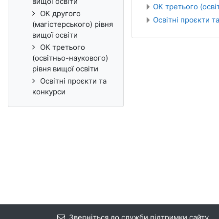
вищої освіти
ОК третього (осві
ОК другого
Освітні проєкти т
(магістерського) рівня
вищої освіти
ОК третього
(освітньо-наукового)
рівня вищої освіти
Освітні проєкти та
конкурси
Зверніться до служби підтримки сайту