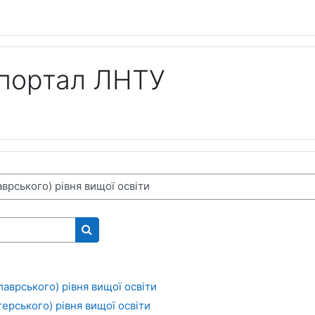
 портал ЛНТУ
Пошук курсів
аврського) рівня вищої освіти
терського) рівня вищої освіти