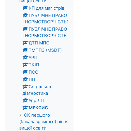
вищої освіти
КП для магістрів
ПУБЛІЧНЕ ПРАВО
I НОРМОТВОРЧІСТЬ1
ПУБЛІЧНЕ ПРАВО
I НОРМОТВОРЧІСТЬ
ДТП МПС
ТМППЗ (MSDT)
УРП
ТКіП
ПСС
ПП
Соціальна
діагностика
Упр.ЛП
МЕКСИС
ОК першого
(бакалаврського) рівня
вищої освіти