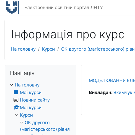
Перейти до головного вмісту
Електронний освітній портал ЛНТУ
Інформація про курс
На головну
Курси
ОК другого (магістерського) рівн
Пропустити Навігація
Навігація
МОДЕЛЮВАННЯ ЕЛЕ
На головну
Мої курси
Викладач:
Якимчук 
Новини сайту
Мої курси
Курси
ОК другого
(магістерського) рівня