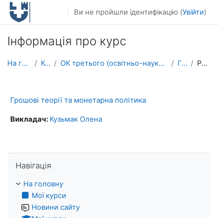
Перейти до головного вмісту
Ви не пройшли ідентифікацію (
Увійти
)
Інформація про курс
На головну
Курси
ОК третього (освітньо-наукового) рівня вищої освіти
ГТМП
Резюме
Грошові теорії та монетарна політика
Викладач:
Кузьмак Олена
Пропустити Навігація
Навігація
На головну
Мої курси
Новини сайту