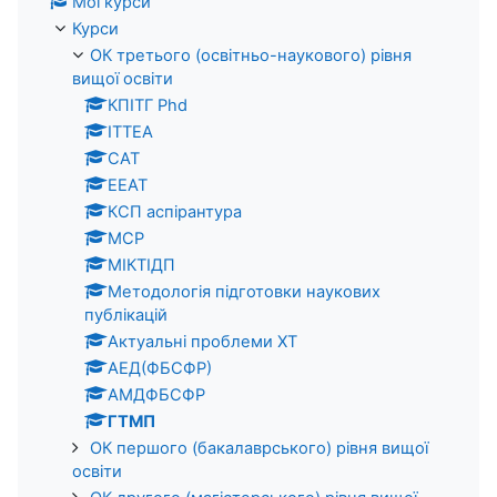
Мої курси
Курси
ОК третього (освітньо-наукового) рівня
вищої освіти
КПІТГ Phd
ІТТЕА
САТ
ЕЕАТ
КСП аспірантура
МСР
МІКТІДП
Методологія підготовки наукових
публікацій
Актуальні проблеми ХТ
АЕД(ФБСФР)
АМДФБСФР
ГТМП
ОК першого (бакалаврського) рівня вищої
освіти