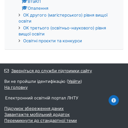
ВтаКП
Опалення
ОК другого (магістерського) рівня вищої
освіти
ОК третього (освітньо-наукового) рівня
вищої освіти
Освітні проєкти та конкурси
Зверніться до служби підтримки сайту
Ви не пройшли ідентифікацію (
Увійти
)
На головну
Електронний освітній портал ЛНТУ
Підсумок збереження даних
Завантажте мобільний додаток
Перемикнути до стандартної теми