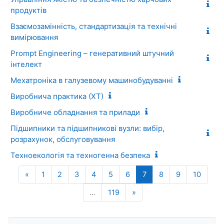
продуктів
Взаємозамінність, стандартизація та технічні
вимірювання
Prompt Engineering – генеративний штучний
інтелект
Мехатроніка в галузевому машинобудуванні
Виробнича практика (ХТ)
Виробниче обладнання та прилади
Підшипники та підшипникові вузли: вибір,
розрахунок, обслуговування
Техноекологія та техногенна безпека
Попередня сторінка
(поточний)
«
1
2
3
4
5
6
7
8
9
10
Наступна сторінка
…
119
»
Пропустити Навігація