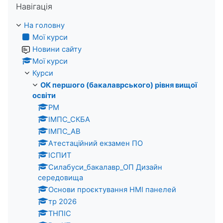
Навігація
На головну
Мої курси
Новини сайту
Мої курси
Курси
ОК першого (бакалаврського) рівня вищої
освіти
PM
ІМПС_СКБА
ІМПС_АВ
Атестаційний екзамен ПО
ІСПИТ
Силабуси_бакалавр_ОП Дизайн
середовища
Основи проєктування HMI панелей
тр 2026
ТНПІС