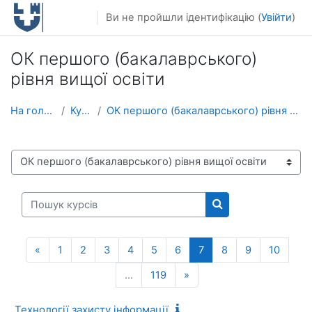
Перейти до головного вмісту
Ви не пройшли ідентифікацію (
Увійти
)
ОК першого (бакалаврського)
рівня вищої освіти
На головну
Курси
ОК першого (бакалаврського) рівня вищої освіти
Категорії курсів
Пошук курсів
Пошук курсів
Попередня сторінка
(поточний)
«
1
2
3
4
5
6
7
8
9
10
Наступна сторінка
…
119
»
Технології захисту інформації